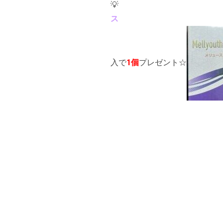

入で
1個
プレゼント☆