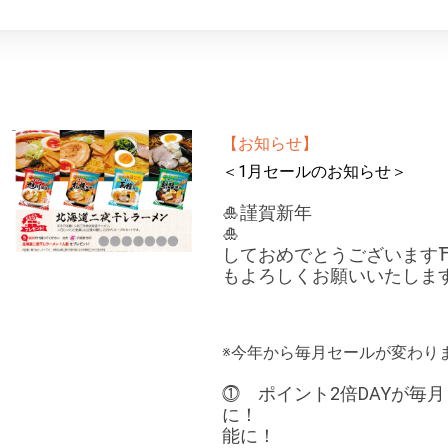
【お知らせ】
＜1月セールのお知らせ＞
🎍謹賀新年
🎍
しておめでとうご
もよろしくお願いいたします
※今年から毎月セールが変わり
⓵ ポイント2倍DAYが毎月
に！ ⓶ 金
能に！ (※