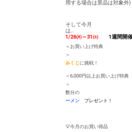
用する場合は景品は対象外)
そして今月
1/26㈪～31㈯
1週間開
＜お買い上げ特典
みくじ
に挑戦！
＜6,000円以上お買い上げ特典
＞ スクラ
数分
ーメン
プレゼント！
💡今月のお買い得品