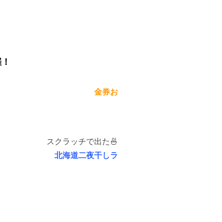
は…
催！
＞
金券お
ッチで出た🍜
の
北海道二夜干しラ