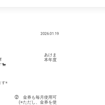
2026.01.19
 あけま
ざいます⛩️ 本年度
🐎
ます※
券も毎月使用可
ただし、金券を使